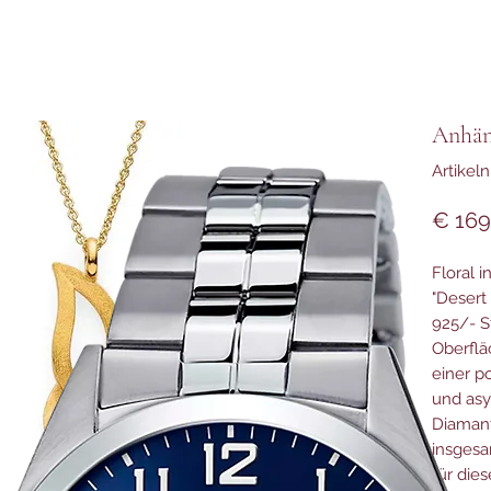
Anhän
Artikel
€ 169
Floral 
"Desert
925/- St
Oberflä
einer p
und asy
Diamant
insgesa
für die