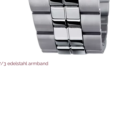
Schnellansicht
37/3 edelstahl armband
Juwelier Auer
Uhren und Schmuck
Hauptstraße 4
4644 Scharnstein
07615/2592