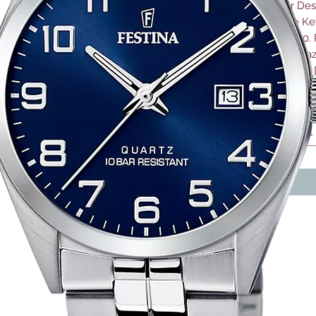
der Des
eine Ke
26900. 
den daz
selben 
Anzahl