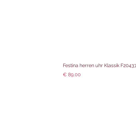
Festina herren uhr Klassik F204
Preis
€ 89,00
Info und Datenschutz
Impressum
AGBs
Datenschutz