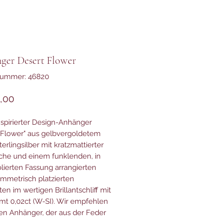
ger Desert Flower
nummer: 46820
Preis
,00
inspirierter Design-Anhänger
 Flower" aus gelbvergoldetem
erlingsilber mit kratzmattierter
che und einem funklenden, in
olierten Fassung arrangierten
mmetrisch platzierten
en im wertigen Brillantschliff mit
mt 0,02ct (W-SI). Wir empfehlen
sen Anhänger, der aus der Feder