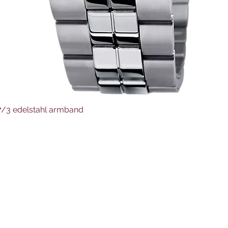
Schnellansicht
37/3 edelstahl armband
Juwelier Auer
Uhren und Schmuck
Hauptstraße 4
4644 Scharnstein
07615/2592