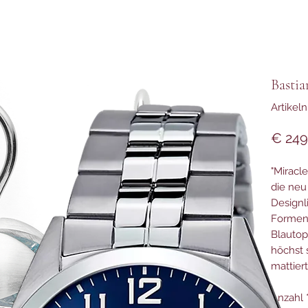
Basti
Artikel
€ 249
"Miracl
die neu
Designl
Formens
Blautop
höchst 
mattier
Anzahl