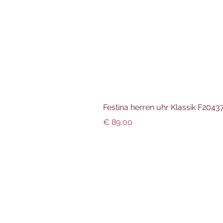
Festina herren uhr Klassik F204
Preis
€ 89,00
Info und Datenschutz
Impressum
AGBs
Datenschutz