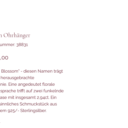
an Ohrhänger
nummer: 38831
Preis
,00
e Blossom" - diesen Namen trägt
 herausgebrachte
inie. Eine angedeutet florale
prache trifft auf zwei funkelnde
ase mit insgesamt 2,94ct. Ein
sinnliches Schmuckstück aus
tem 925/- Sterlingsilber.
*