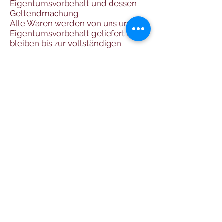
Eigentumsvorbehalt und dessen
Geltendmachung
Alle Waren werden von uns unter
Eigentumsvorbehalt geliefert und
bleiben bis zur vollständigen
Bezahlung unser Eigentum. In der
Geltendmachung des
Eigentumsvorbehaltes liegt nur
dann ein Rücktritt vom Vertrag,
wenn dieser ausdrücklich erklärt
wird. Bei Warenrücknahme sind wir
berechtigt, angefallene Transport-
und Manipulationsspesen zu
verrechnen. Bei Zugriffen Dritter
auf die Vorbehaltsware –
insbesondere durch Pfändungen –
verpflichtet sich der
Vertragspartner, auf unser
Eigentum hinzuweisen und uns
unverzüglich zu benachrichtigen.
Ist der Vertragspartner in Verzug
oder ist die Eröffnung eines
Insolvenzverfahrens über sein