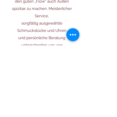
den guten „Flow“ auch Außen
spürbar zu machen. Meisterlicher
Service,
sorgfältig ausgewählte
Schmuckstücke und Uhren
und persönliche Beratung
unterscheiden uns von
Konzernfilialen oder austauschbaren
Markenboutiquen. Der Erfolg, so
meinen wir, gibt uns
recht. Wir freuen uns auf Ihren
Besuch.
Zeitreise