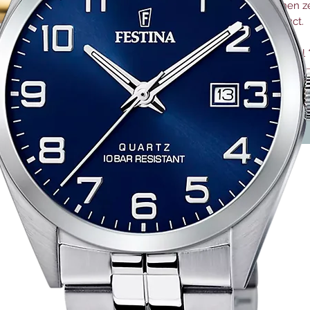
einen z
0,02ct.
Anzahl