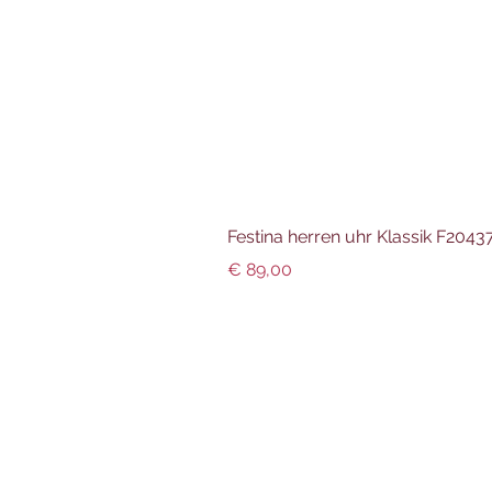
Festina herren uhr Klassik F204
Preis
€ 89,00
Info und Datenschutz
Impressum
AGBs
Datenschutz