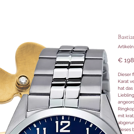
Bastia
Artikel
€ 198
Dieser 
Karat v
hat das
Lieblin
angeor
Ringkop
mit kra
abgerun
dieses