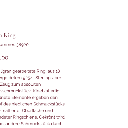
n Ring
nummer: 38920
Preis
,00
filigran gearbeitete Ring aus 18
ergoldetem 925/- Sterlingsilber
 Zeug zum absoluten
gsschmuckstück. Kleeblattartig
dnete Elemente ergeben den
f des niedlichen Schmuckstücks
tzmattierter Oberfläche und
deter Ringschiene. Gekrönt wird
 besondere Schmuckstück durch