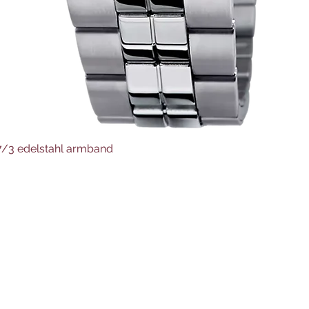
Schnellansicht
37/3 edelstahl armband
Juwelier Auer
Uhren und Schmuck
Hauptstraße 4
4644 Scharnstein
07615/2592