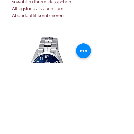
sowohl zu Ihrem klassischen
Alltagslook als auch zum
Abendoutfit kombinieren.
Festina herren uhr Klassik
Herrenuhr Festina Swi
F20437/3 edelstahl armband
field F20081/3 mit drei
auswechselbaren arm
Preis
€ 89,00