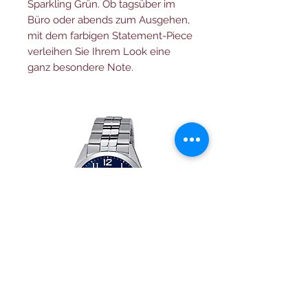
Sparkling Grün. Ob tagsüber im
Büro oder abends zum Ausgehen,
mit dem farbigen Statement-Piece
verleihen Sie Ihrem Look eine
ganz besondere Note.
Festina herren uhr Klassik
Herrenuhr Festina Swi