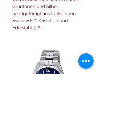
Grüntönen und Silber
handgefertigt aus funkelnden
Swarovski® Kristallen und
Edelstahl 316L.
Festina herren uhr Klassik
Herrenuhr Festina Swi
F20437/3 edelstahl armband
field F20081/3 mit drei