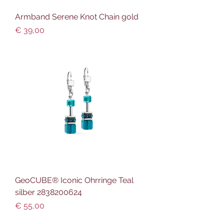
Armband Serene Knot Chain gold
Preis
€ 39,00
GeoCUBE® Iconic Ohrringe Teal
silber 2838200624
Preis
€ 55,00