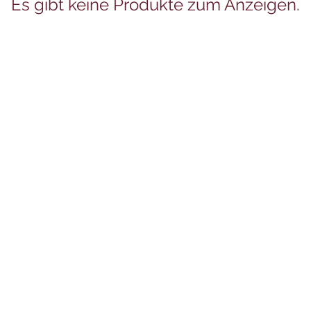
Es gibt keine Produkte zum Anzeigen.
Juwelier Auer
Uhren und Schmuck
Hauptstraße 4
4644 Scharnstein
07615/2592