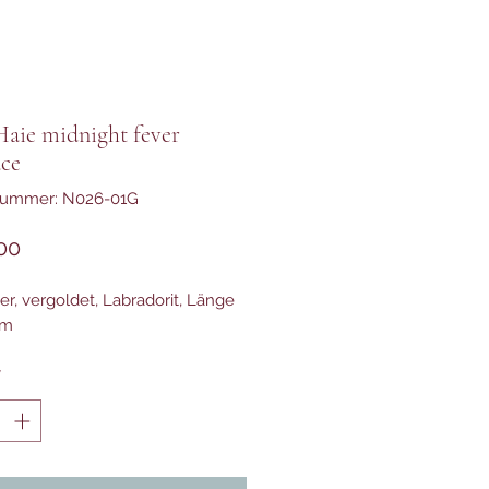
Haie midnight fever
ace
lnummer: N026-01G
Preis
00
er, vergoldet, Labradorit, Länge
cm
*