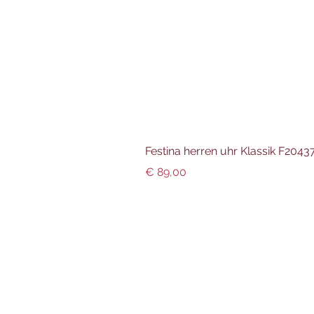
Festina herren uhr Klassik F204
Preis
€ 89,00
Info und Datenschutz
Impressum
AGBs
Datenschutz