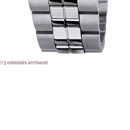
Schnellansicht
37/3 edelstahl armband
Juwelier Auer
Uhren und Schmuck
Hauptstraße 4
4644 Scharnstein
07615/2592