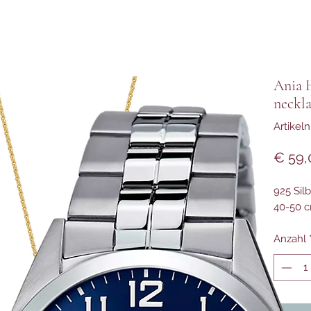
Ania 
neckl
Artike
€ 59,
925 Silb
40-50 
Anzahl