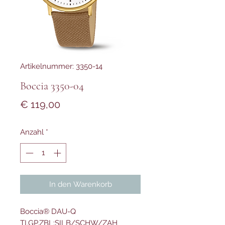
Artikelnummer: 3350-14
Boccia 3350-04
Preis
€ 119,00
Anzahl
*
In den Warenkorb
Boccia® DAU-Q
TI,GP,ZBL:SILB/SCHW/ZAH