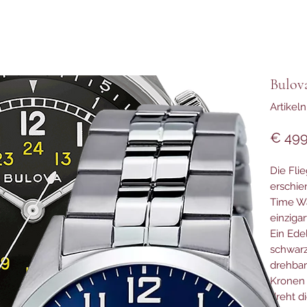
Bulov
Artike
€ 499
Die Flie
erschie
Time Wa
einziga
Ein Ede
schwarz
drehbar
Kronen 
dreht d