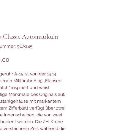
a Classic Automatikuhr
lnummer: 96A245
Preis
,00
geruhr A-15 ist von der 1944
nenen Militäruhr A-15 „Elapsed
tch“ inspiriert und weist
rtige Merkmale des Originals auf.
lstahlgehäuse mit markantem
em Zifferblatt verfügt über zwei
e Innenscheiben, die von zwei
bedient werden. Die 2H-Krone
ie verstrichene Zeit, während die