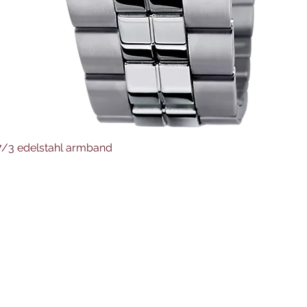
Schnellansicht
37/3 edelstahl armband
Juwelier Auer
Uhren und Schmuck
Hauptstraße 4
4644 Scharnstein
07615/2592