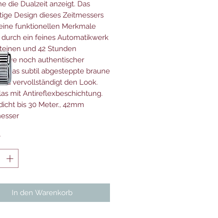
e die Dualzeit anzeigt. Das
rtige Design dieses Zeitmessers
eine funktionellen Merkmale
durch ein feines Automatikwerk
Steinen und 42 Stunden
erve noch authentischer
et. Das subtil abgesteppte braune
nd vervollständigt den Look.
las mit Antireflexbeschichtung.
icht bis 30 Meter., 42mm
esser
*
In den Warenkorb