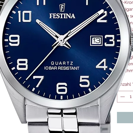
4H-Kron
einziga
sowie s
werden 
mit 21 
Gangres
gestalt
Lederba
Saphirg
Wasserd
Durchm
Anzahl