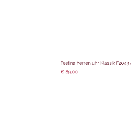
Festina herren uhr Klassik F204
Preis
€ 89,00
Info und Datenschutz
Impressum
AGBs
Datenschutz