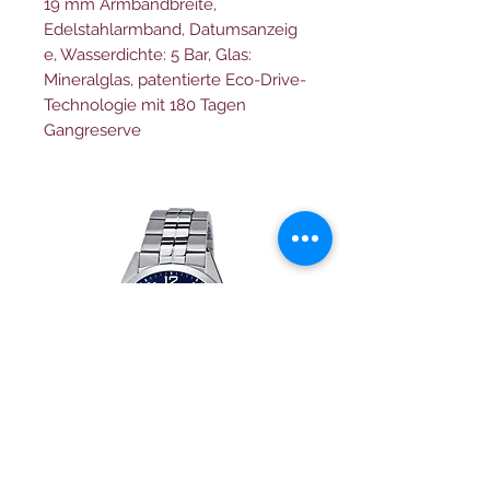
19 mm Armbandbreite,
Edelstahlarmband, Datumsanzeig
e, Wasserdichte: 5 Bar, Glas:
Mineralglas, patentierte Eco-Drive-
Technologie mit 180 Tagen
Gangreserve
Festina herren uhr Klassik
Herrenuhr Festina Swi