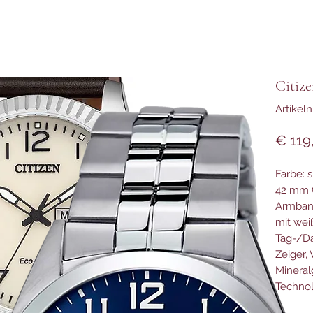
Citiz
Artike
€ 119
Farbe: s
42 mm 
Armban
mit wei
Tag-/Da
Zeiger, 
Mineral
Technol