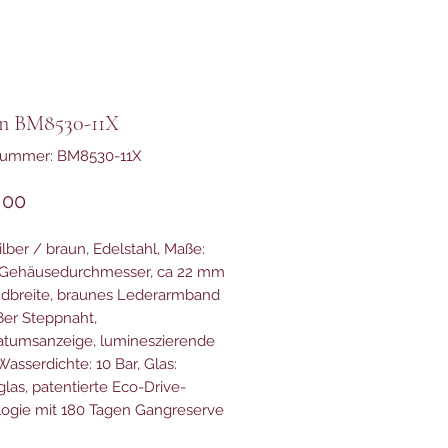
en BM8530-11X
lnummer: BM8530-11X
Preis
,00
ilber / braun, Edelstahl, Maße:
Gehäusedurchmesser, ca 22 mm
dbreite, braunes Lederarmband
ßer Steppnaht,
tumsanzeige, lumineszierende
Wasserdichte: 10 Bar, Glas:
glas, patentierte Eco-Drive-
ogie mit 180 Tagen Gangreserve