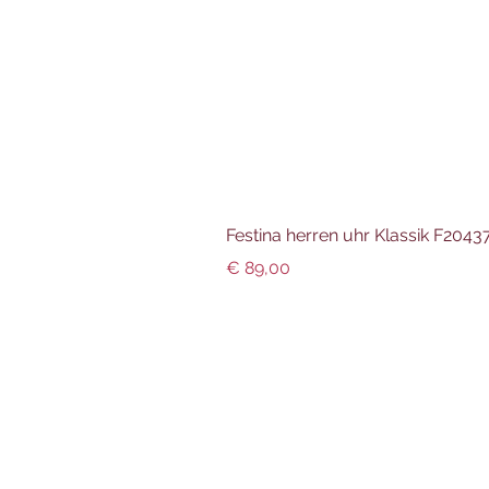
Festina herren uhr Klassik F204
Preis
€ 89,00
Info und Datenschutz
Impressum
AGBs
Datenschutz