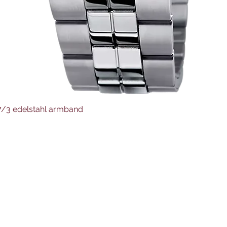
Schnellansicht
37/3 edelstahl armband
Juwelier Auer
Uhren und Schmuck
Hauptstraße 4
4644 Scharnstein
07615/2592