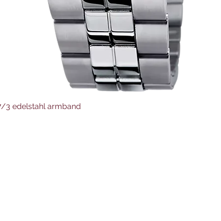
Schnellansicht
37/3 edelstahl armband
Juwelier Auer
Uhren und Schmuck
Hauptstraße 4
4644 Scharnstein
07615/2592