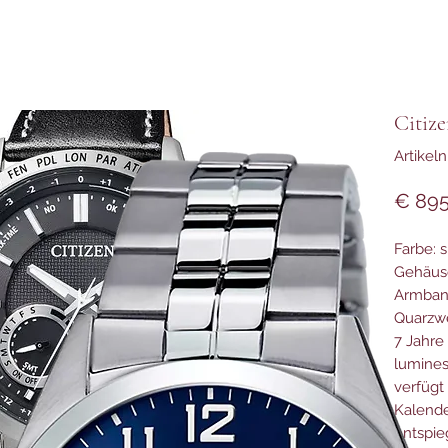
Citiz
Artike
€ 895
Farbe: 
Gehäus
Armband
Quarzwe
7 Jahre
lumines
verfügt
Kalende
entspie