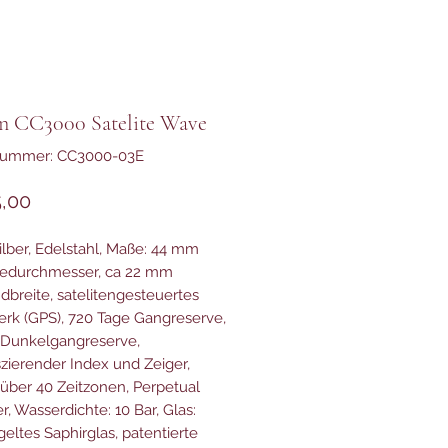
en CC3000 Satelite Wave
lnummer: CC3000-03E
Preis
,00
silber, Edelstahl, Maße: 44 mm
edurchmesser, ca 22 mm
breite, satelitengesteuertes
rk (GPS), 720 Tage Gangreserve,
 Dunkelgangreserve,
zierender Index und Zeiger,
 über 40 Zeitzonen, Perpetual
r, Wasserdichte: 10 Bar, Glas:
geltes Saphirglas, patentierte