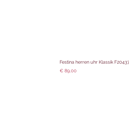
Festina herren uhr Klassik F204
Preis
€ 89,00
Info und Datenschutz
Impressum
AGBs
Datenschutz