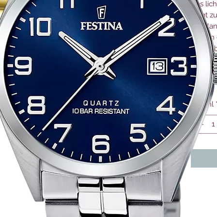
Das lic
sorgt z
sehr la
Stellen
laufen 
Lichtzu
liegt b
Monat.
Anzahl