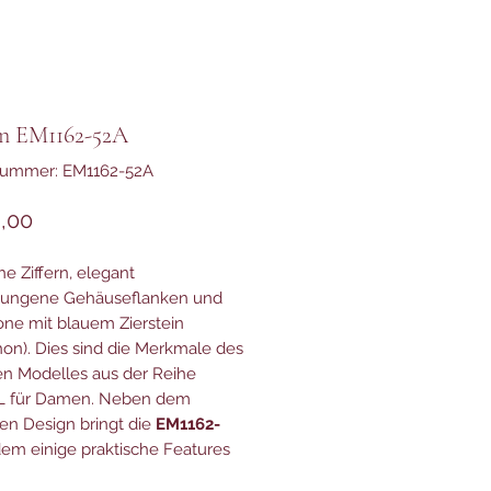
en EM1162-52A
lnummer: EM1162-52A
Preis
,00
e Ziffern, elegant
ungene Gehäuseflanken und
one mit blauem Zierstein
on). Dies sind die Merkmale des
n Modelles aus der Reihe
 L für Damen. Neben dem
en Design bringt die
EM1162-
em einige praktische Features