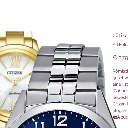
Citiz
Artike
€ 379
Römisch
geschw
eine Kr
(Caboch
neueste
Citizen
elegant
52A
zud
mit.