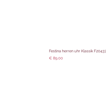
Festina herren uhr Klassik F204
Preis
€ 89,00
Info und Datenschutz
Impressum
AGBs
Datenschutz