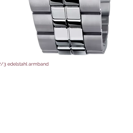
Schnellansicht
37/3 edelstahl armband
Juwelier Auer
Uhren und Schmuck
Hauptstraße 4
4644 Scharnstein
07615/2592