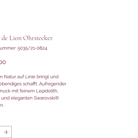
 de Lion Ohrstecker
nummer: 5035/21-0824
Preis
00
 Natur auf Linie bringt und
ebendiges schafft: Aufregender
uck mit feinem Lepidolith,
 und eleganten Swarovski®
en.
*