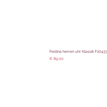
Festina herren uhr Klassik F204
Preis
€ 89,00
Info und Datenschutz
Impressum
AGBs
Datenschutz