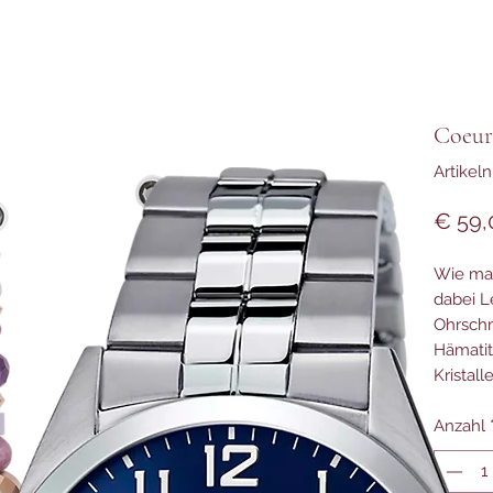
Coeur
Artikel
€ 59,
Wie man
dabei L
Ohrschm
Hämatit
Kristall
Anzahl