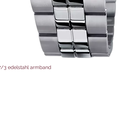
Schnellansicht
37/3 edelstahl armband
Juwelier Auer
Uhren und Schmuck
Hauptstraße 4
4644 Scharnstein
07615/2592