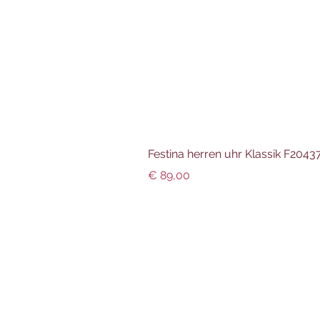
Festina herren uhr Klassik F204
Preis
€ 89,00
Info und Datenschutz
Impressum
AGBs
Datenschutz