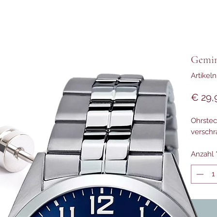
Gemin
Artikel
€ 29,
Ohrstec
verschr
Anzahl