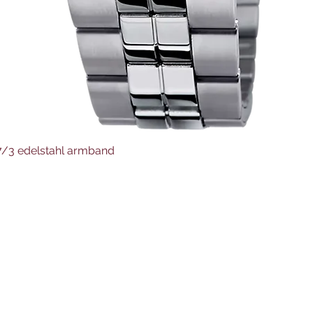
Schnellansicht
37/3 edelstahl armband
Juwelier Auer
Uhren und Schmuck
Hauptstraße 4
4644 Scharnstein
07615/2592