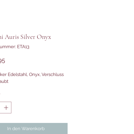
i Auris Silver Onyx
nummer: ETA13
Preis
95
ker Edelstahl, Onyx, Verschluss
aubt
*
In den Warenkorb