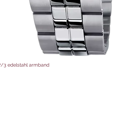
Schnellansicht
37/3 edelstahl armband
Juwelier Auer
Uhren und Schmuck
Hauptstraße 4
4644 Scharnstein
07615/2592