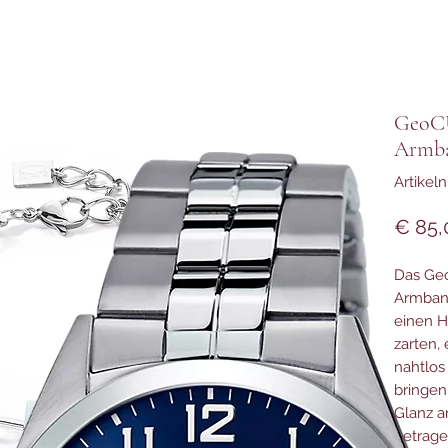
GeoCU
Armba
Artike
€ 85,
Das Ge
Armband
einen H
zarten,
nahtlos
bringen
Glanz a
getrage