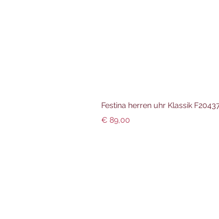
Festina herren uhr Klassik F204
Preis
€ 89,00
Info und Datenschutz
Impressum
AGBs
Datenschutz