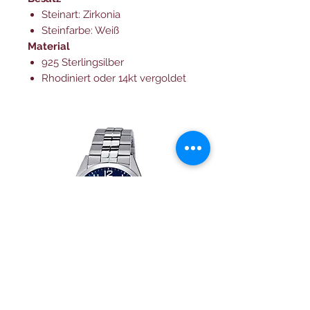
Steinart: Zirkonia
Steinfarbe: Weiß
Material
925 Sterlingsilber
Rhodiniert oder 14kt vergoldet
Festina herren uhr Klassik
Herrenuhr Festina Swi