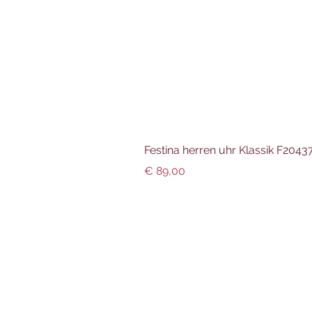
Festina herren uhr Klassik F204
Preis
€ 89,00
Info und Datenschutz
Impressum
AGBs
Datenschutz