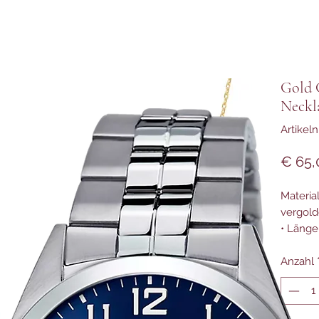
Gold C
Neckl
Artike
€ 65,
Material
vergold
• Länge
Anzahl