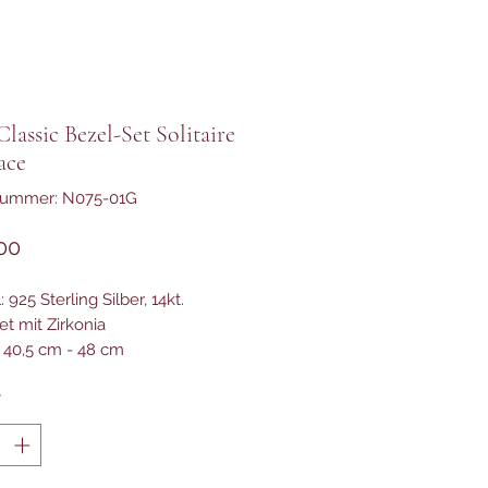
lassic Bezel-Set Solitaire
ace
lnummer: N075-01G
Preis
00
: 925 Sterling Silber, 14kt.
et mit Zirkonia
 40,5 cm - 48 cm
*