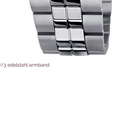
Schnellansicht
37/3 edelstahl armband
Juwelier Auer
Uhren und Schmuck
Hauptstraße 4
4644 Scharnstein
07615/2592