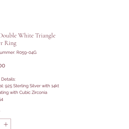
Double White Triangle
er Ring
lnummer: R059-04G
Preis
00
Details:
al: 925 Sterling Silver with 14kt
ating with Cubic Zirconia
54
*