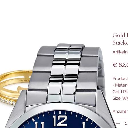
Gold 
Stack
Artike
€ 62,
Product 
• Materi
Gold Pl
Size: W
Anzahl