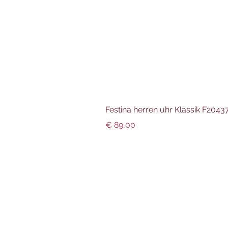
Festina herren uhr Klassik F204
Preis
€ 89,00
Info und Datenschutz
Impressum
AGBs
Datenschutz