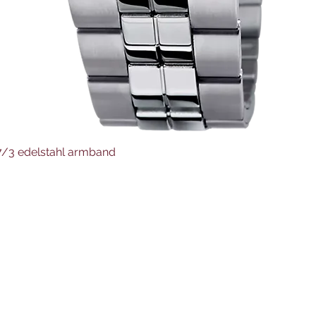
Schnellansicht
37/3 edelstahl armband
Juwelier Auer
Uhren und Schmuck
Hauptstraße 4
4644 Scharnstein
07615/2592