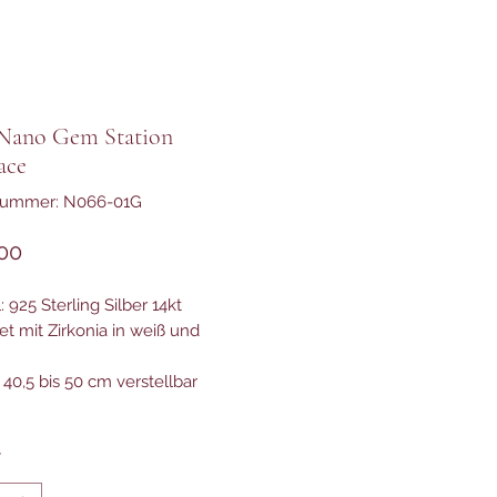
Nano Gem Station
ace
lnummer: N066-01G
Preis
00
: 925 Sterling Silber 14kt
et mit Zirkonia in weiß und
 40,5 bis 50 cm verstellbar
*