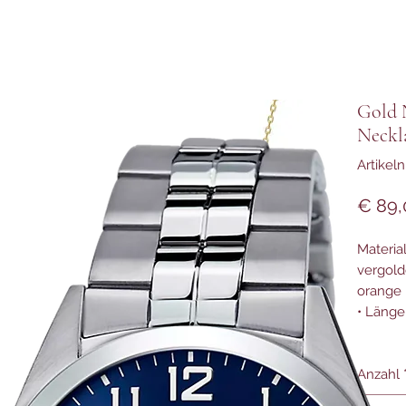
Gold 
Neckl
Artike
€ 89,
Material
vergold
orange
• Länge
Anzahl