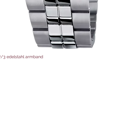
Schnellansicht
37/3 edelstahl armband
Juwelier Auer
Uhren und Schmuck
Hauptstraße 4
4644 Scharnstein
07615/2592