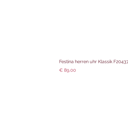
Festina herren uhr Klassik F204
Preis
€ 89,00
Info und Datenschutz
Impressum
AGBs
Datenschutz