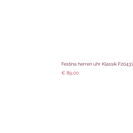
Festina herren uhr Klassik F204
Preis
€ 89,00
Info und Datenschutz
Impressum
AGBs
Datenschutz