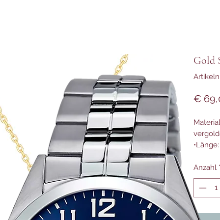
Gold 
Artike
€ 69,
Material
vergolde
•Länge:
Anzahl