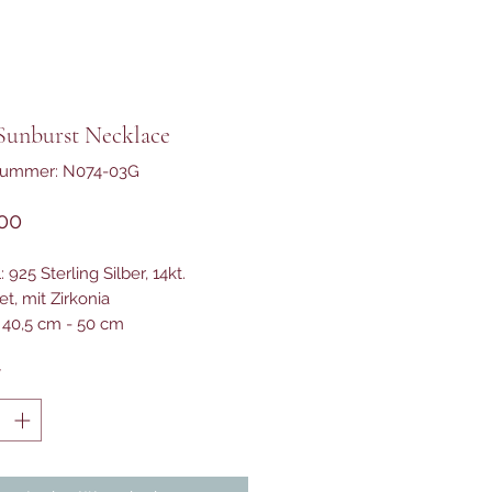
Sunburst Necklace
lnummer: N074-03G
Preis
00
: 925 Sterling Silber, 14kt.
t, mit Zirkonia
 40,5 cm - 50 cm
*