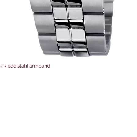
Schnellansicht
37/3 edelstahl armband
Juwelier Auer
Uhren und Schmuck
Hauptstraße 4
4644 Scharnstein
07615/2592