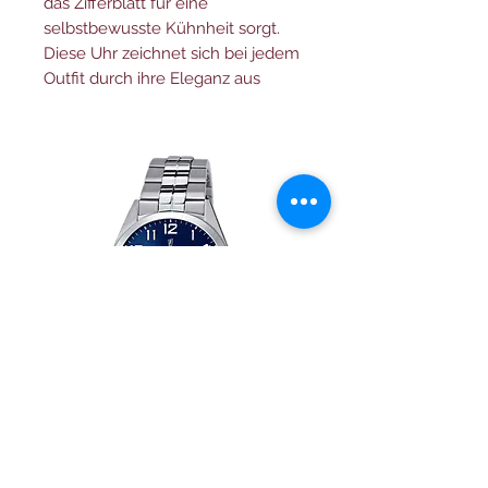
das Zifferblatt für eine
selbstbewusste Kühnheit sorgt.
Diese Uhr zeichnet sich bei jedem
Outfit durch ihre Eleganz aus
Festina herren uhr Klassik
Herrenuhr Festina Swi
F20437/3 edelstahl armband
field F20081/3 mit drei