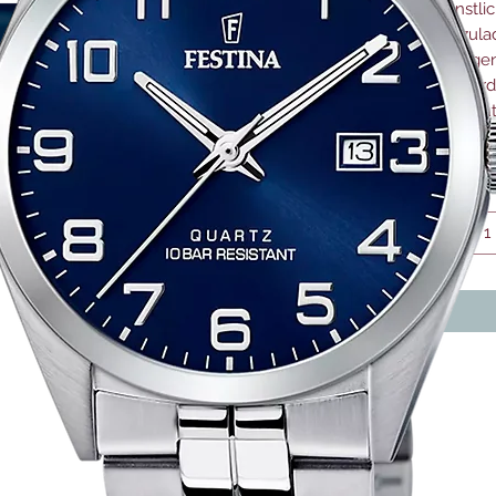
künstli
aufzula
und geni
Sie wir
Filzbeu
Plastikf
Anzahl