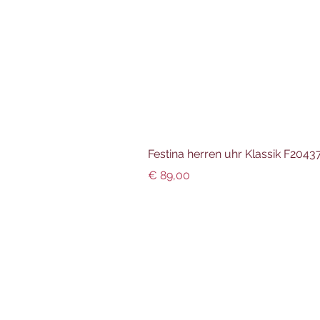
Festina herren uhr Klassik F204
Preis
€ 89,00
Info und Datenschutz
Impressum
AGBs
Datenschutz