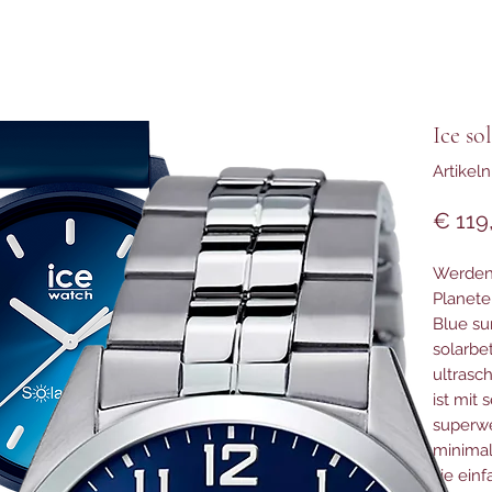
Ice so
Artike
€ 119
Werden 
Planete
Blue su
solarbe
ultrasc
ist mit
superwe
minimal
sie ein