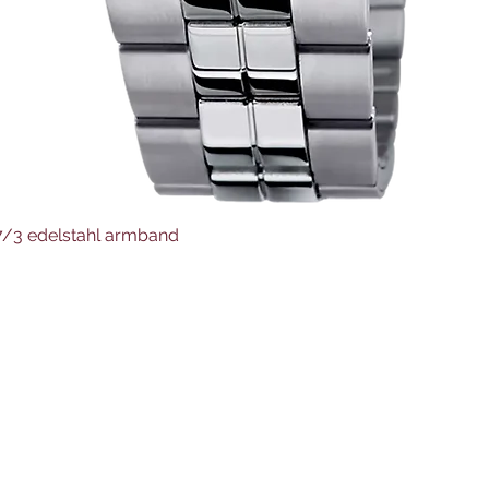
Schnellansicht
37/3 edelstahl armband
Juwelier Auer
Uhren und Schmuck
Hauptstraße 4
4644 Scharnstein
07615/2592