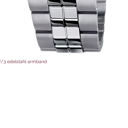
Schnellansicht
37/3 edelstahl armband
Juwelier Auer
Uhren und Schmuck
Hauptstraße 4
4644 Scharnstein
07615/2592