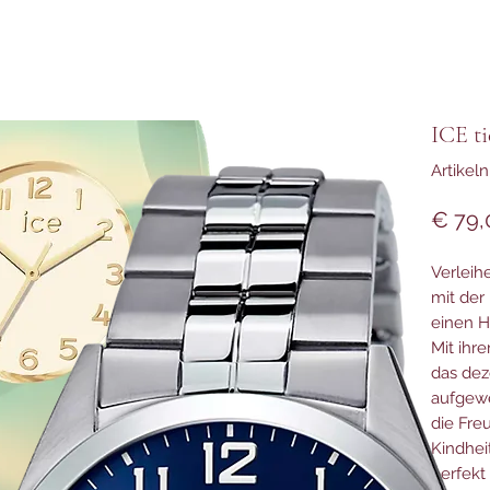
ICE ti
Artikel
€ 79,
Verleih
mit der
einen H
Mit ihr
das de
aufgewe
die Fre
Kindheit
perfekt