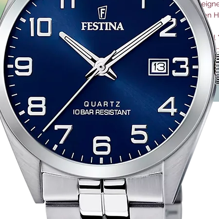
geeigne
einen H
Anzahl