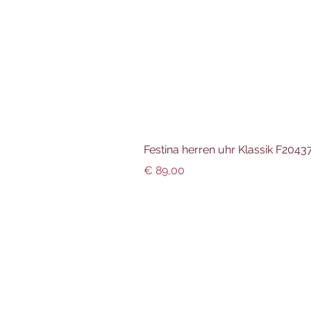
Festina herren uhr Klassik F204
Preis
€ 89,00
Info und Datenschutz
Impressum
AGBs
Datenschutz