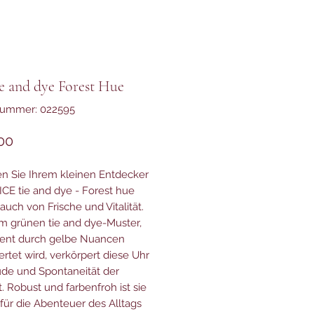
e and dye Forest Hue
nummer: 022595
Preis
00
en Sie Ihrem kleinen Entdecker
 ICE tie and dye - Forest hue
auch von Frische und Vitalität.
em grünen tie and dye-Muster,
zent durch gelbe Nuancen
rtet wird, verkörpert diese Uhr
ude und Spontaneität der
. Robust und farbenfroh ist sie
 für die Abenteuer des Alltags