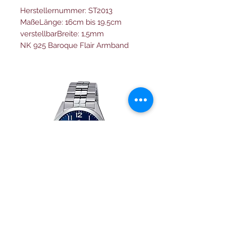
Herstellernummer: ST2013
MaßeLänge: 16cm bis 19.5cm
verstellbarBreite: 1,5mm
NK 925 Baroque Flair Armband
Festina herren uhr Klassik
Herrenuhr Festina Swi
F20437/3 edelstahl armband
field F20081/3 mit drei