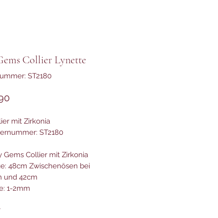
Gems Collier Lynette
nummer: ST2180
Preis
90
ier mit Zirkonia
lernummer: ST2180
y Gems Collier mit Zirkonia
e: 48cm Zwischenösen bei
m und 42cm
te: 1-2mm
*