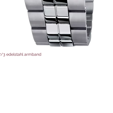
Schnellansicht
37/3 edelstahl armband
Juwelier Auer
Uhren und Schmuck
Hauptstraße 4
4644 Scharnstein
07615/2592