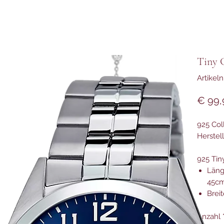
Tiny 
Artikel
€ 99,
925 Coll
Herstel
925 Tin
Läng
45c
Brei
Anzahl