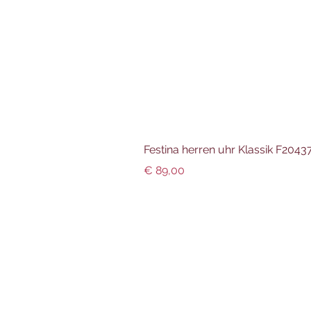
Festina herren uhr Klassik F204
Preis
€ 89,00
Info und Datenschutz
Impressum
AGBs
Datenschutz