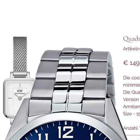
Quadr
Artike
€ 149
Die coo
minimie
Die Qua
Version
Armband
Size - 
Anzahl