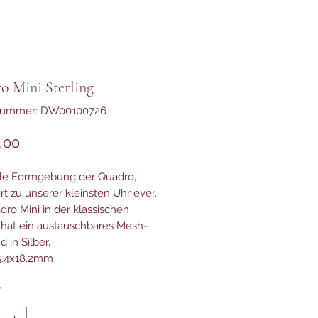
o Mini Sterling
lnummer: DW00100726
Preis
,00
le Formgebung der Quadro,
rt zu unserer kleinsten Uhr ever.
dro Mini in der klassischen
 hat ein austauschbares Mesh-
 in Silber.
15.4x18.2mm
*