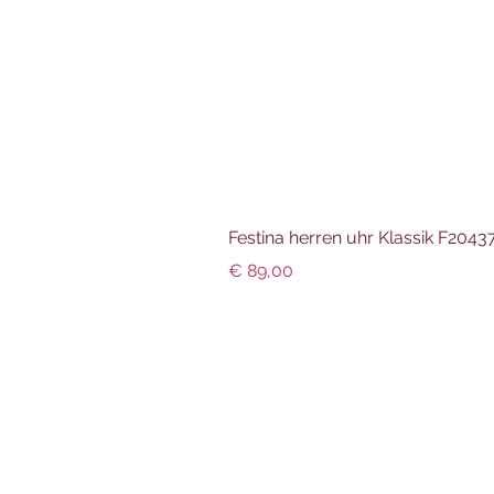
Festina herren uhr Klassik F204
Preis
€ 89,00
Info und Datenschutz
Impressum
AGBs
Datenschutz