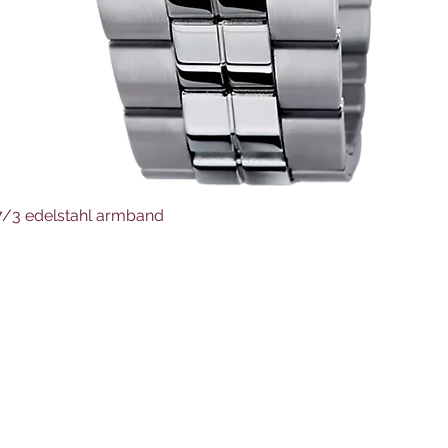
Schnellansicht
37/3 edelstahl armband
Juwelier Auer
Uhren und Schmuck
Hauptstraße 4
4644 Scharnstein
07615/2592