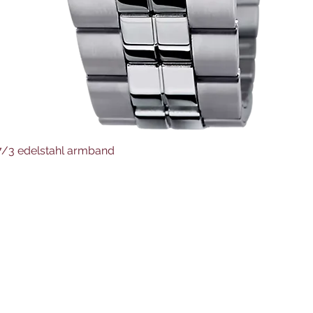
Schnellansicht
37/3 edelstahl armband
Juwelier Auer
Uhren und Schmuck
Hauptstraße 4
4644 Scharnstein
07615/2592