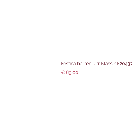
Festina herren uhr Klassik F204
Preis
€ 89,00
Info und Datenschutz
Impressum
AGBs
Datenschutz