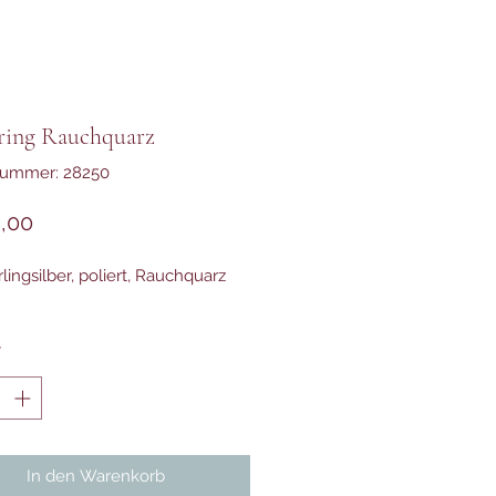
rring Rauchquarz
nummer: 28250
Preis
,00
lingsilber, poliert, Rauchquarz
*
In den Warenkorb