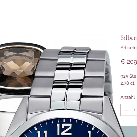
Silbe
Artikel
€ 209
925 Ster
2,78 ct.
Anzahl