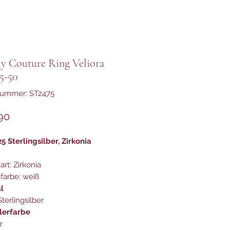
ly Couture Ring Veliora
5-50
nummer: ST2475
Preis
90
25 Sterlingsilber, Zirkonia
art: Zirkonia
nfarbe: weiß
l
terlingsilber
lerfarbe
er