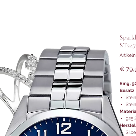
Spark
ST247
Artikel
€ 79,
Ring, 9
Besatz
Stein
Stei
Materia
925 S
Herstel
Silb