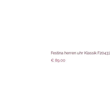
Festina herren uhr Klassik F204
Preis
€ 89,00
Info und Datenschutz
Impressum
AGBs
Datenschutz