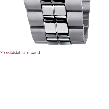
Schnellansicht
37/3 edelstahl armband
Juwelier Auer
Uhren und Schmuck
Hauptstraße 4
4644 Scharnstein
07615/2592