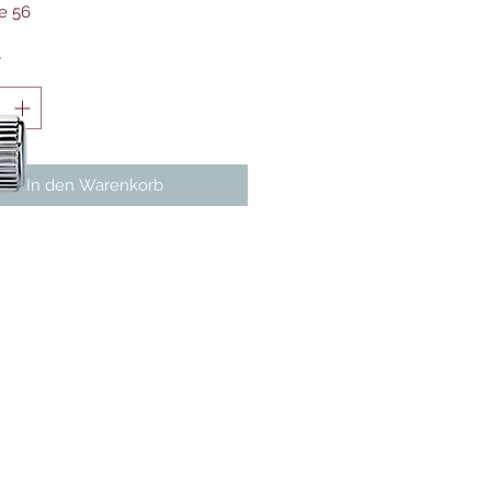
e 56
*
In den Warenkorb