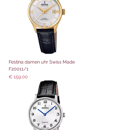
Festina damen uhr Swiss Made
F20011/1
Preis
€ 159,00