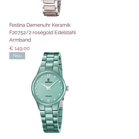
Festina Damenuhr Keramik
F20752/2 roségold Edelstahl
Armband
Preis
€ 149,00
Neu