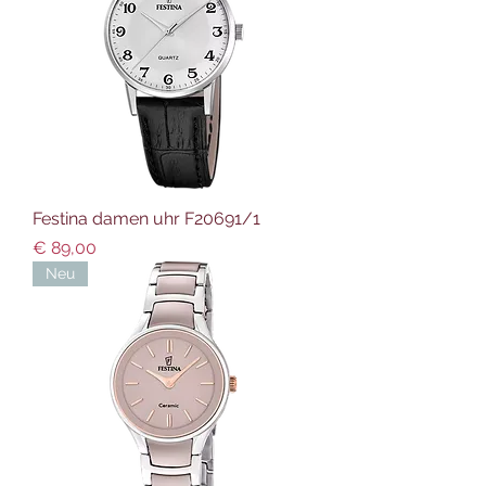
Festina damen uhr F20691/1
Preis
€ 89,00
Neu