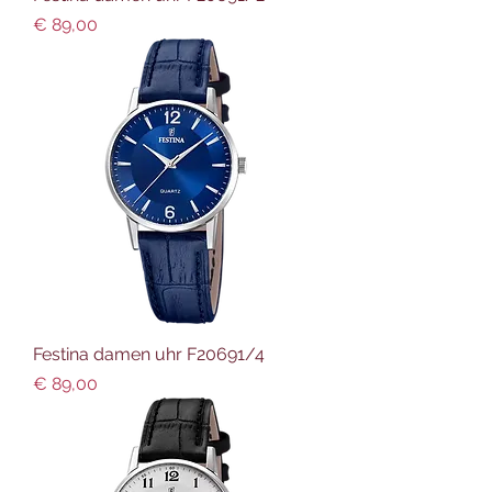
Preis
€ 89,00
Festina damen uhr F20691/4
Preis
€ 89,00