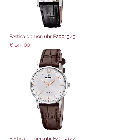
Festina damen uhr F20013/5
Preis
€ 149,00
Festina damen uhr F20691/2