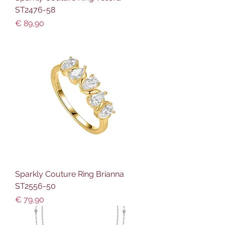
ST2476-58
Preis
€ 89,90
Sparkly Couture Ring Brianna
ST2556-50
Preis
€ 79,90