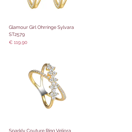
Glamour Girl Ohrringe Sylvara
ST2579
Preis
€ 119,90
Sparkly Couture Ring Veliora