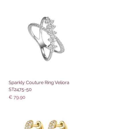
Sparkly Couture Ring Veliora
ST2475-50
Preis
€ 79,90