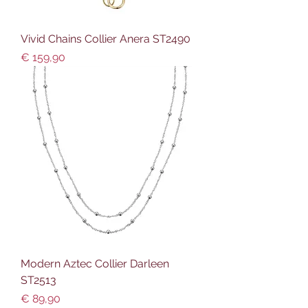
Vivid Chains Collier Anera ST2490
Preis
€ 159,90
Modern Aztec Collier Darleen
ST2513
Preis
€ 89,90